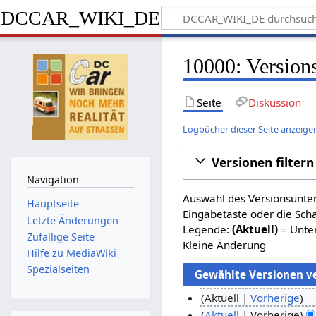
DCCAR_WIKI_DE
10000: Version
Seite
Diskussion
Logbücher dieser Seite anzeige
Versionen filtern
Navigation
Auswahl des Versionsunter
Hauptseite
Eingabetaste oder die Sch
Letzte Änderungen
Legende:
(Aktuell)
= Unter
Zufällige Seite
Kleine Änderung
Hilfe zu MediaWiki
Spezialseiten
Aktuell
Vorherige
K
9
Aktuell
Vorherige