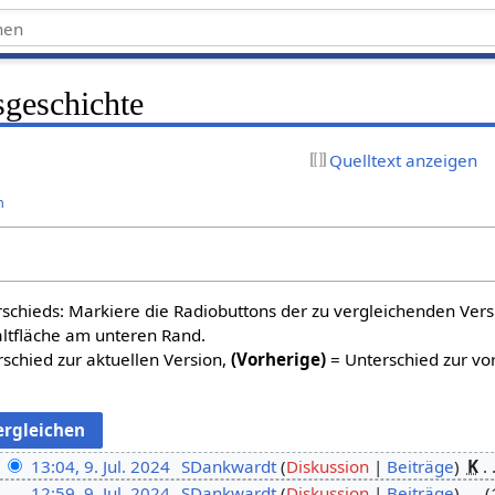
sgeschichte
Quelltext anzeigen
n
schieds: Markiere die Radiobuttons der zu vergleichenden Ver
altfläche am unteren Rand.
schied zur aktuellen Version,
(Vorherige)
= Unterschied zur vo
13:04, 9. Jul. 2024
SDankwardt
Diskussion
Beiträge
K
12:59, 9. Jul. 2024
SDankwardt
Diskussion
Beiträge