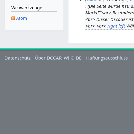
e
Die Seite wurde neu 
.
Wikiwerkzeuge
i
Markt!'''<br> Besonders
J
Atom
n
<br> Dieser Decoder is
u
e
<br> <br>
right
left
Währ
l
B
i
e
2
a
0
r
2
Datenschutz
Über DCCAR_WIKI_DE
b
Haftungsausschluss
4
e
i
t
u
n
g
s
z
u
s
a