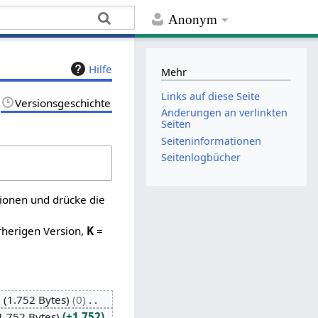
Anonym
Hilfe
Mehr
Links auf diese Seite
Versionsgeschichte
Änderungen an verlinkten
Seiten
Seiten­­informationen
Seitenlogbücher
sionen und drücke die
rherigen Version,
K
=
1.752 Bytes
0
1.752 Bytes
+1.752