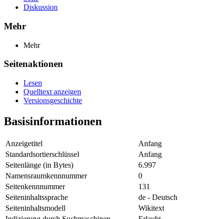
Diskussion
Mehr
Mehr
Seitenaktionen
Lesen
Quelltext anzeigen
Versionsgeschichte
Basisinformationen
Anzeigetitel
Anfang
Standardsortierschlüssel
Anfang
Seitenlänge (in Bytes)
6.997
Namensraumkennnummer
0
Seitenkennnummer
131
Seiteninhaltssprache
de - Deutsch
Seiteninhaltsmodell
Wikitext
Indizierung durch Suchmaschinen
Erlaubt