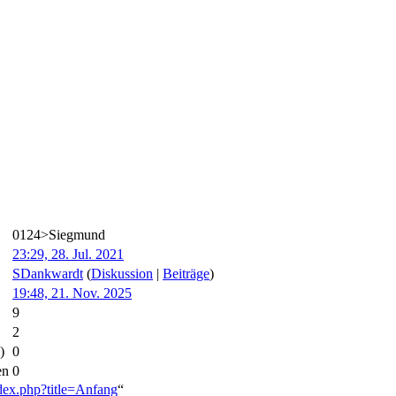
0124>Siegmund
23:29, 28. Jul. 2021
SDankwardt
(
Diskussion
|
Beiträge
)
19:48, 21. Nov. 2025
9
2
)
0
en
0
ex.php?title=Anfang
“