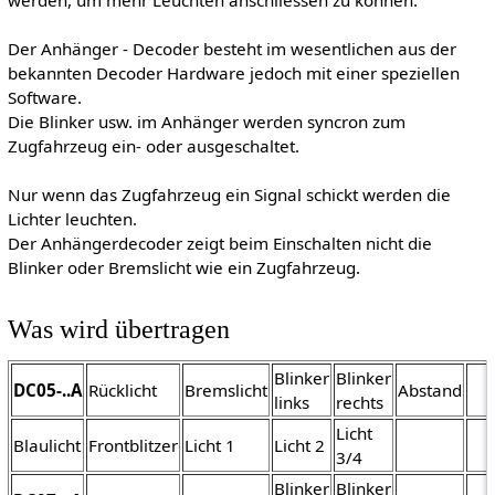
werden, um mehr Leuchten anschliessen zu können.
Der Anhänger - Decoder besteht im wesentlichen aus der
bekannten Decoder Hardware jedoch mit einer speziellen
Software.
Die Blinker usw. im Anhänger werden syncron zum
Zugfahrzeug ein- oder ausgeschaltet.
Nur wenn das Zugfahrzeug ein Signal schickt werden die
Lichter leuchten.
Der Anhängerdecoder zeigt beim Einschalten nicht die
Blinker oder Bremslicht wie ein Zugfahrzeug.
Was wird übertragen
Blinker
Blinker
DC05-..A
Rücklicht
Bremslicht
Abstand
links
rechts
Licht
Blaulicht
Frontblitzer
Licht 1
Licht 2
3/4
Blinker
Blinker