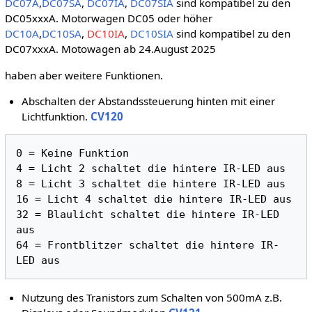
DC07A
,
DC07SA
,
DC07IA
,
DC07SIA
sind kompatibel zu den
DC05xxxA. Motorwagen DC05 oder höher
DC10A
,
DC10SA
,
DC10IA
,
DC10SIA
sind kompatibel zu den
DC07xxxA. Motowagen ab 24.August 2025
haben aber weitere Funktionen.
Abschalten der Abstandssteuerung hinten mit einer
Lichtfunktion.
CV120
0 = Keine Funktion

4 = Licht 2 schaltet die hintere IR-LED aus

8 = Licht 3 schaltet die hintere IR-LED aus

16 = Licht 4 schaltet die hintere IR-LED aus

32 = Blaulicht schaltet die hintere IR-LED 
aus

64 = Frontblitzer schaltet die hintere IR-
Nutzung des Tranistors zum Schalten von 500mA z.B.