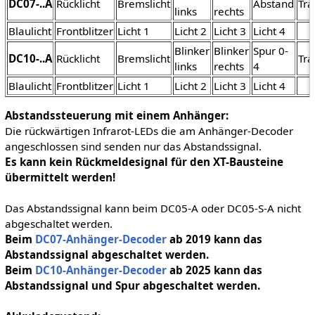
DC07-..A
Rücklicht
Bremslicht
Abstand
Tra
links
rechts
Blaulicht
Frontblitzer
Licht 1
Licht 2
Licht 3
Licht 4
Blinker
Blinker
Spur 0-
DC10-..A
Rücklicht
Bremslicht
Tra
links
rechts
4
Blaulicht
Frontblitzer
Licht 1
Licht 2
Licht 3
Licht 4
Abstandssteuerung mit einem Anhänger:
Die rückwärtigen Infrarot-LEDs die am Anhänger-Decoder
angeschlossen sind senden nur das Abstandssignal.
Es kann kein Rückmeldesignal für den XT-Bausteine
übermittelt werden!
Das Abstandssignal kann beim DC05-A oder DC05-S-A nicht
abgeschaltet werden.
Beim
DC07-Anhänger-Decoder
ab 2019 kann das
Abstandssignal abgeschaltet werden.
Beim
DC10-Anhänger-Decoder
ab 2025 kann das
Abstandssignal und Spur abgeschaltet werden.