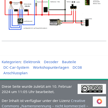
Kategorien
:
Elektronik
Decoder
Bauteile
DC-Car-System
Workshopunterlagen
DC08
Anschlussplan
Diese Seite wurde zuletzt am 10. Februar
2024 um 11:05 Uhr bearbeitet.
Der Inhalt ist verfügbar unter der Lizenz
Creative
Commons „Namensnennung – nicht kommerziell –