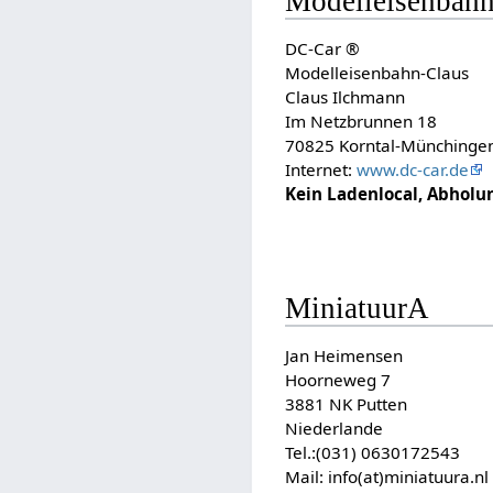
Modelleisenbahn
DC-Car ®
Modelleisenbahn-Claus
Claus Ilchmann
Im Netzbrunnen 18
70825 Korntal-Münchinge
Internet:
www.dc-car.de
Kein Ladenlocal, Abholu
MiniatuurA
Jan Heimensen
Hoorneweg 7
3881 NK Putten
Niederlande
Tel.:(031) 0630172543
Mail: info(at)miniatuura.nl