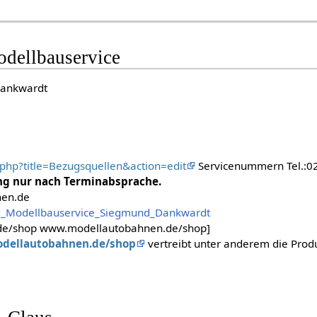
dellbauservice
Dankwardt
x.php?title=Bezugsquellen&action=edit
Servicenummern Tel.:
ng nur nach Terminabsprache.
nen.de
_Modellbauservice_Siegmund_Dankwardt
de/shop www.modellautobahnen.de/shop]
odellautobahnen.de/shop
vertreibt unter anderem die Prod