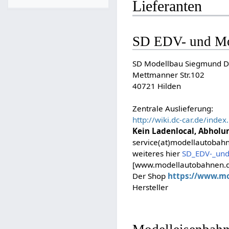
Lieferanten
SD EDV- und Mo
SD Modellbau Siegmund 
Mettmanner Str.102
40721 Hilden
Zentrale Auslieferung:
http://wiki.dc-car.de/inde
Kein Ladenlocal, Abholu
service(at)modellautobah
weiteres hier
SD_EDV-_und
[www.modellautobahnen.
Der Shop
https://www.m
Hersteller