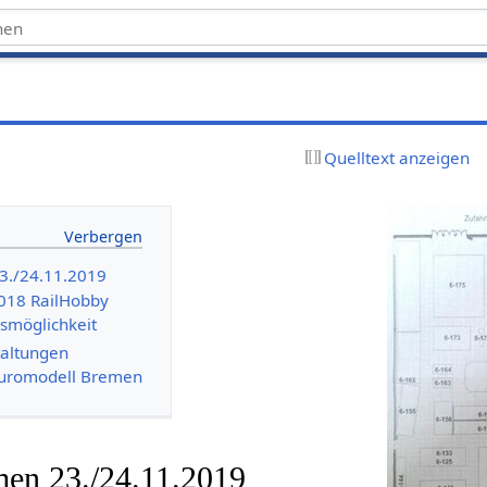
Quelltext anzeigen
3./24.11.2019
018 RailHobby
smöglichkeit
altungen
Euromodell Bremen
en 23./24.11.2019