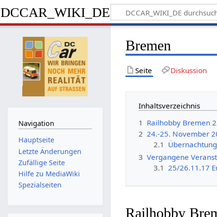
DCCAR_WIKI_DE
Bremen
Seite
Diskussion
Inhaltsverzeichnis
1
Railhobby Bremen 2
Navigation
2
24.-25. November 2
Hauptseite
2.1
Übernachtung
Letzte Änderungen
3
Vergangene Veranst
Zufällige Seite
3.1
25/26.11.17 
Hilfe zu MediaWiki
Spezialseiten
Railhobby Brem