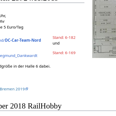
Uhr,
Uhr
e 5 Euro/Tag
Stand: 6-182
nd/
DC-Car-Team-Nord
und
Stand: 6-169
Siegmund_Dankwardt
dgröße in der Halle 6 dabei.
g Bremen 2019
ber 2018 RailHobby