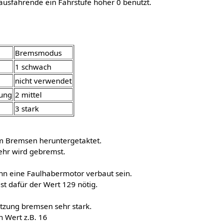
ausfahrende ein Fahrstufe höher 0 benutzt.
Bremsmodus
1 schwach
nicht verwendet
lung
2 mittel
3 stark
m Bremsen heruntergetaktet.
ehr wird gebremst.
ann eine Faulhabermotor verbaut sein.
ist dafür der Wert 129 nötig.
tzung bremsen sehr stark.
n Wert z.B. 16