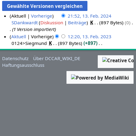
Aktuell
Vorherige
21:52, 13. Feb. 2024
SDankwardt
Diskussion
Beiträge
K
897 Bytes
0
1
1 Version importiert
3
Aktuell
Vorherige
12:20, 13. Feb. 2023
.
0124>Siegmund
K
897 Bytes
+897
1
F
K
3
e
e
.
b
Datenschutz
Über DCCAR_WIKI_DE
i
F
r
Haftungsausschluss
n
e
u
e
b
a
B
r
r
e
u
2
a
a
0
r
r
2
b
2
4
e
0
i
2
t
3