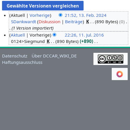
Aktuell
Vorherige
21:52, 13. Feb. 2024
SDankwardt
Diskussion
Beiträge
K
890 Bytes
0
1
1 Version importiert
3
Aktuell
Vorherige
22:26, 11. Jul. 2016
.
0124>Siegmund
K
890 Bytes
+890
1
F
K
1
e
e
.
b
Datenschutz
Über DCCAR_WIKI_DE
i
J
r
Haftungsausschluss
n
u
u
e
l
a
B
i
r
e
2
2
a
0
0
r
1
2
b
6
4
e
i
t