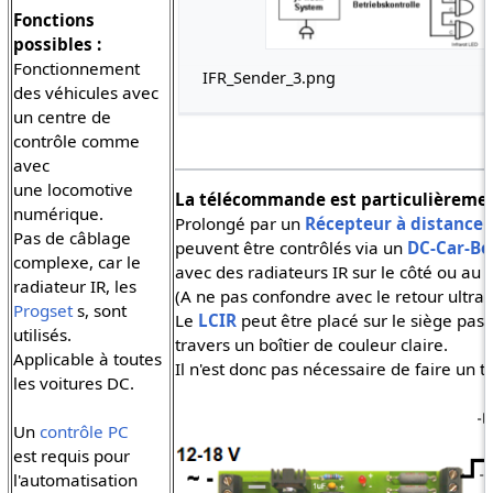
Fonctions
possibles :
Fonctionnement
IFR_Sender_3.png
des véhicules avec
un centre de
contrôle comme
avec
une locomotive
La télécommande est particulièreme
numérique.
Prolongé par un
Récepteur à distance
Pas de câblage
peuvent être contrôlés via un
DC-Car-Bo
complexe, car le
avec des radiateurs IR sur le côté ou au p
radiateur IR, les
(A ne pas confondre avec le retour ultr
Progset
s, sont
Le
LCIR
peut être placé sur le siège pass
utilisés.
travers un boîtier de couleur claire.
Applicable à toutes
Il n'est donc pas nécessaire de faire un tr
les voitures DC.
Un
contrôle PC
est requis pour
l'automatisation