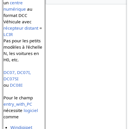
un
centre
numérique
au
format DCC
Véhicule avec
récepteur distant
=
LCIR
Pas pour les petits
modèles à l'échelle
N, les voitures en
H0, etc.
DC07, DC07I,
DC07SI
ou
DC08I
Pour le champ
entry_with_PC
nécessite
logiciel
comme
Windigipet