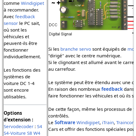
comme
Windigipet
à recommander.
Avec
feedback
sensor
le PC sait,
où sont les
véhicules et
peuvent-ils être
Si les
branche servo
sont équipés de
mod
fonctionner
"dirigé" avec le centre numérique.
individuellement.
Si le clignotant est allumé avant le carre
au carrefour.
Les fonctions des
systèmes de
Le système peut être étendu avec une 
voiture DC 1-4
En raison des nombreux
feedback
dans l
sont encore
faire fonctionner les véhicules et où ils s
utilisables.
De cette façon, même les processus de t
Options
contrôlés.
d'extension :
Le
Software
Windigipet
,
iTrain
,
Traincont
Servodecoder
:
S4
Cars et offrir des fonctions spéciales po
S4-Voiture
S8
W4