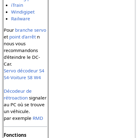
iTrain
Windigipet
Railware
Pour
branche servo
et
point d'arrêt
n
nous vous
recommandons
d'éteindre le DC-
Car.
Servo décodeur
S4
S4-Voiture
S8
W4
Décodeur de
rétroaction
signaler
au PC où se trouve
un véhicule.
par exemple
RMD
Fonctions