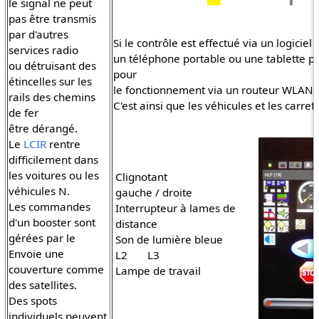
le signal ne peut
pas être transmis
par d'autres
Si le contrôle est effectué via un logiciel
services radio
un téléphone portable ou une tablette pe
ou détruisant des
pour
étincelles sur les
le fonctionnement via un routeur WLAN (F
rails des chemins
C'est ainsi que les véhicules et les carref
de fer
être dérangé.
Le
LCIR
rentre
difficilement dans
les voitures ou les
Clignotant
véhicules N.
gauche / droite
Les commandes
Interrupteur à lames de
d'un booster sont
distance
gérées par le
Son de lumière bleue
Envoie une
L2 L3
couverture comme
Lampe de travail
des satellites.
Des spots
individuels peuvent