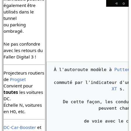
également être
utilisés dans le
tunnel
ou parking
ombragé.
Ne pas confondre
avec les retours du
Faller Digital 3 !
 À l'autoroute modèle à 
Putten
Projecteurs routiers
de
Progset
 commuté par l'indicateur d'u
Convient pour
XT
 s. 
toutes
les voitures
DC.
 De cette façon, les conducteurs individuels 
Échelle N, voitures
peuvent chan
en H0, etc.
 de voie avec le c
DC-Car-Booster
et