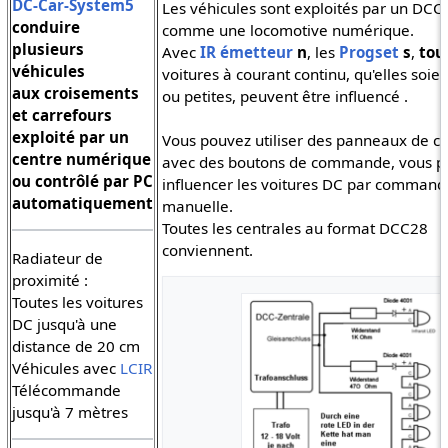
DC-Car-System5
Les véhicules sont exploités par un DCC
conduire
comme une locomotive numérique.
plusieurs
Avec
IR émetteur
n
, les
Progset
s
,
tou
véhicules
voitures à courant continu, qu'elles soie
aux croisements
ou petites, peuvent être influencé .
et carrefours
exploité par un
Vous pouvez utiliser des panneaux de
centre numérique
avec des boutons de commande, vous p
ou contrôlé par PC
influencer les voitures DC par command
automatiquement
manuelle.
Toutes les centrales au format DCC28
conviennent.
Radiateur de
proximité :
Toutes les voitures
DC jusqu'à une
distance de 20 cm
Véhicules avec
LCIR
Télécommande
jusqu'à 7 mètres