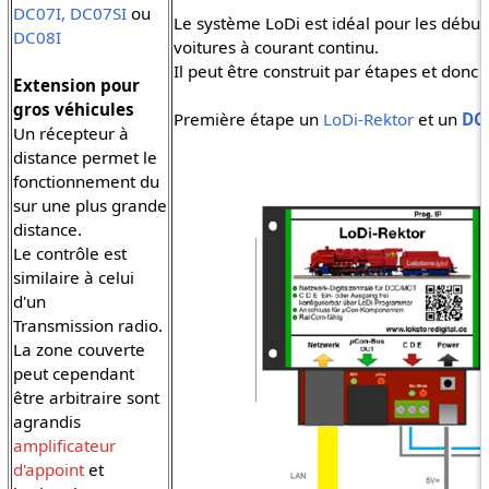
DC07I, DC07SI
ou
Le système LoDi est idéal pour les début
DC08I
voitures à courant continu.
Il peut être construit par étapes et donc
Extension pour
gros véhicules
Première étape un
LoDi-Rektor
et un
DC-
Un récepteur à
distance permet le
fonctionnement du
sur une plus grande
distance.
Le contrôle est
similaire à celui
d'un
Transmission radio.
La zone couverte
peut cependant
être arbitraire sont
agrandis
amplificateur
d'appoint
et