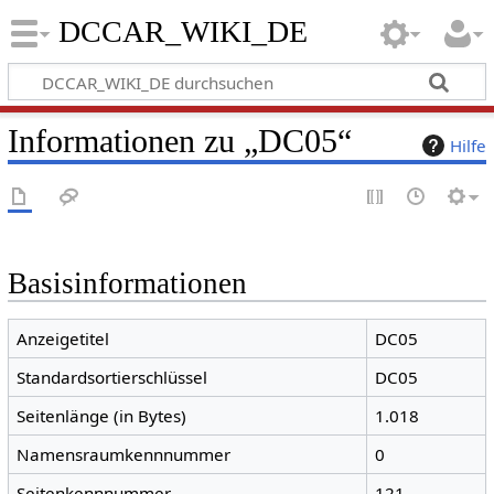
DCCAR_WIKI_DE
Informationen zu „DC05“
Hilfe
Basisinformationen
Anzeigetitel
DC05
Standardsortierschlüssel
DC05
Seitenlänge (in Bytes)
1.018
Namensraumkennnummer
0
Seitenkennnummer
121