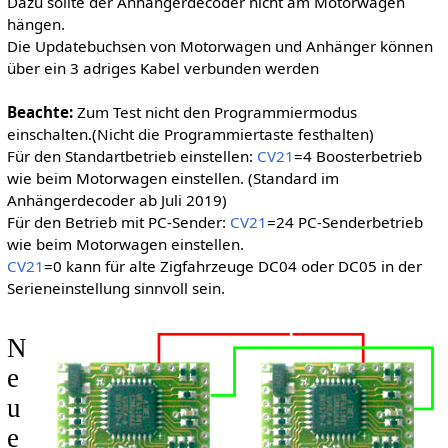
Dazu sollte der Anhängerdecoder nicht am Motorwagen
hängen.
Die Updatebuchsen von Motorwagen und Anhänger können
über ein 3 adriges Kabel verbunden werden
Beachte:
Zum Test nicht den Programmiermodus
einschalten.(Nicht die Programmiertaste festhalten)
Für den Standartbetrieb einstellen:
CV21
=4 Boosterbetrieb
wie beim Motorwagen einstellen. (Standard im
Anhängerdecoder ab Juli 2019)
Für den Betrieb mit PC-Sender:
CV21
=24 PC-Senderbetrieb
wie beim Motorwagen einstellen.
CV21
=0 kann für alte Zigfahrzeuge DC04 oder DC05 in der
Serieneinstellung sinnvoll sein.
N
e
u
e