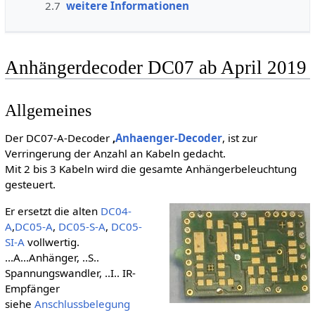
2.7
weitere Informationen
Anhängerdecoder DC07 ab April 2019
Allgemeines
Der DC07-A-Decoder
,
Anhaenger-Decoder
, ist zur
Verringerung der Anzahl an Kabeln gedacht.
Mit 2 bis 3 Kabeln wird die gesamte Anhängerbeleuchtung
gesteuert.
Er ersetzt die alten
DC04-
A
,
DC05-A
,
DC05-S-A
,
DC05-
SI-A
vollwertig.
...A...Anhänger, ..S..
Spannungswandler, ..I.. IR-
Empfänger
siehe
Anschlussbelegung