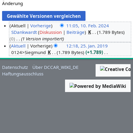
Änderung
Aktuell
Vorherige
11:05, 10. Feb. 2024
SDankwardt
Diskussion
Beiträge
K
1.789 Bytes
1
0
1 Version importiert
0
Aktuell
Vorherige
12:18, 25. Jan. 2019
.
0124>Siegmund
K
1.789 Bytes
+1.789
2
F
K
5
e
e
.
b
Datenschutz
Über DCCAR_WIKI_DE
i
J
r
Haftungsausschluss
n
a
u
e
n
a
B
u
r
e
a
2
a
r
0
r
2
2
b
0
4
e
1
i