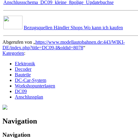
Anschlussschema_DC09_kleine_8polige_Updatebuchse
Bezugsquellen Händler Shops Wo kann ich kaufen
Abgerufen von „
https://www.modellautobahnen.de:443/WIKI-
DE/index.php?title=DC09-I&oldid=8078
“
Kategorien
:
Elektronik
Decoder
Bauteile
DC-Car-System
Workshopunterlagen
DC09
Anschlussplan
Navigation
Navigation