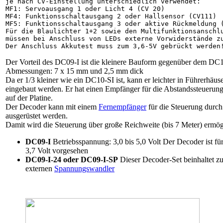
je nach CV-Einstellung unterschiedlich verwendet:

MF1: Servoausgang 1 oder Licht 4 (CV 20)

MF4: Funktionsschaltausgang 2 oder Hallsensor (CV111)

MF5: Funktionsschaltausgang 3 oder aktive Rückmeldung (
Für die Blaulichter 1+2 sowie den Multifunktionsanschlu
müssen bei Anschluss von LEDs externe Vorwiderstände zu
Der Vorteil des DC09-I ist die kleinere Bauform gegenüber dem DC
Abmessungen: 7 x 15 mm und 2,5 mm dick
Da er 1/3 kleiner wie ein DC10-SI ist, kann er leichter in Führerhä
eingebaut werden. Er hat einen Empfänger für die Abstandssteuerun
auf der Platine.
Der Decoder kann mit einem
Fernempfänger
für die Steuerung durc
ausgerüstet werden.
Damit wird die Steuerung über große Reichweite (bis 7 Meter) ermög
DC09-I
Betriebsspannung: 3,0 bis 5,0 Volt Der Decoder ist f
3,7 Volt vorgesehen
DC09-I-24 oder DC09-I-SP
Dieser Decoder-Set beinhaltet zu
externen
Spannungswandler