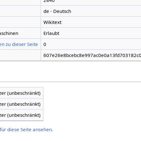
2840
de - Deutsch
Wikitext
aschinen
Erlaubt
n zu dieser Seite
0
607e26e8bcebc8e997ac0e0a13fd703182c0
zer (unbeschränkt)
zer (unbeschränkt)
zer (unbeschränkt)
für diese Seite ansehen.