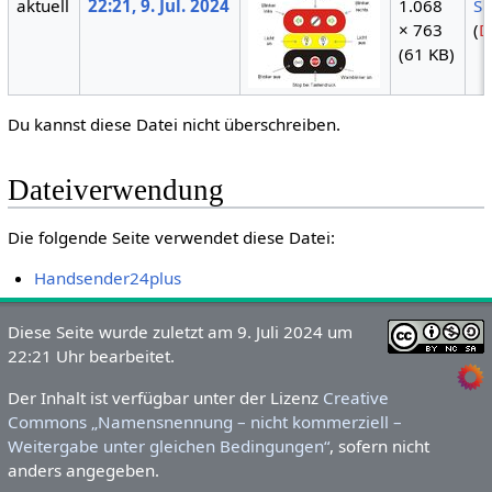
aktuell
22:21, 9. Jul. 2024
1.068
S
× 763
(
D
(61 KB)
Du kannst diese Datei nicht überschreiben.
Dateiverwendung
Die folgende Seite verwendet diese Datei:
Handsender24plus
Diese Seite wurde zuletzt am 9. Juli 2024 um
22:21 Uhr bearbeitet.
Der Inhalt ist verfügbar unter der Lizenz
Creative
Commons „Namensnennung – nicht kommerziell –
Weitergabe unter gleichen Bedingungen“
, sofern nicht
anders angegeben.