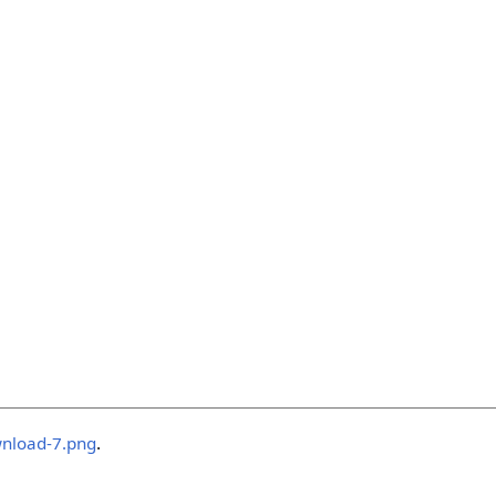
nload-7.png
.