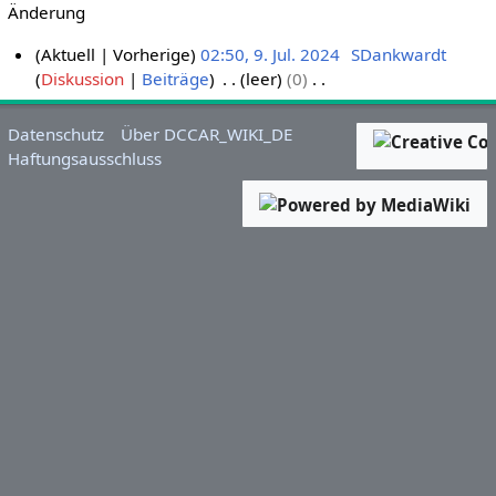
Änderung
Aktuell
Vorherige
02:50, 9. Jul. 2024
SDankwardt
Diskussion
Beiträge
leer
0
9
K
.
e
J
Datenschutz
Über DCCAR_WIKI_DE
i
u
Haftungsausschluss
n
l
e
i
B
2
e
0
a
2
r
4
b
e
i
t
u
n
g
s