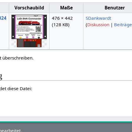
m
Vorschaubild
Maße
Benutzer
2024
476 × 442
SDankwardt
(128 KB)
(
Diskussion
|
Beiträge
t überschreiben.
g
det diese Datei:
bearbeitet.