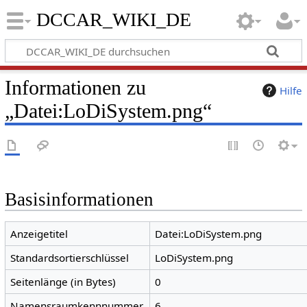
DCCAR_WIKI_DE
Informationen zu
Hilfe
„Datei:LoDiSystem.png“
Basisinformationen
Anzeigetitel
Datei:LoDiSystem.png
Standardsortierschlüssel
LoDiSystem.png
Seitenlänge (in Bytes)
0
Namensraumkennnummer
6