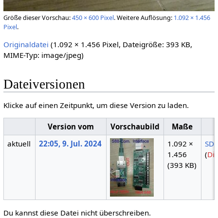
Größe dieser Vorschau:
450 × 600 Pixel
.
Weitere Auflösung:
1.092 × 1.456
Pixel
.
Originaldatei
(1.092 × 1.456 Pixel, Dateigröße: 393 KB,
MIME-Typ:
image/jpeg
)
Dateiversionen
Klicke auf einen Zeitpunkt, um diese Version zu laden.
Version vom
Vorschaubild
Maße
aktuell
22:05, 9. Jul. 2024
1.092 ×
SDa
1.456
(
Di
(393 KB)
Du kannst diese Datei nicht überschreiben.