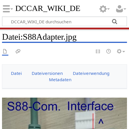
DCCAR_WIKI_DE
Datei
:
S88Adapter.jpg
Datei
Dateiversionen
Dateiverwendung
Metadaten