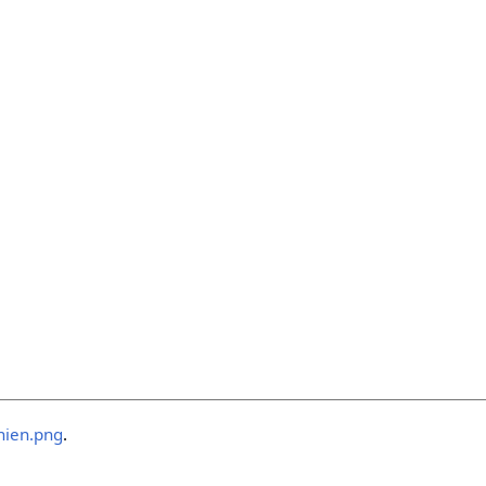
nien.png
.