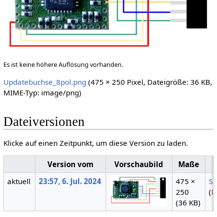
Es ist keine höhere Auflösung vorhanden.
Updatebuchse_8pol.png
(475 × 250 Pixel, Dateigröße: 36 KB,
MIME-Typ:
image/png
)
Dateiversionen
Klicke auf einen Zeitpunkt, um diese Version zu laden.
Version vom
Vorschaubild
Maße
aktuell
23:57, 6. Jul. 2024
475 ×
S
250
(
D
(36 KB)