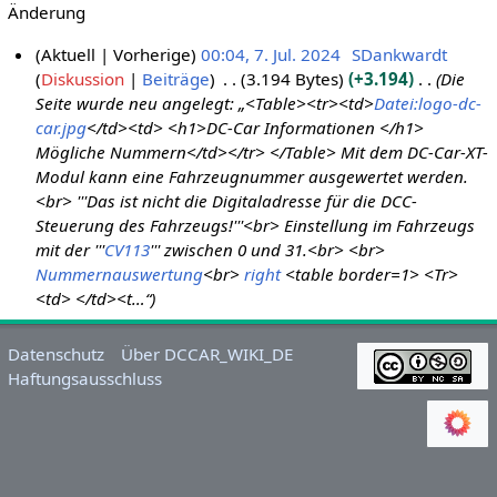
Änderung
Aktuell
Vorherige
00:04, 7. Jul. 2024
SDankwardt
Diskussion
Beiträge
3.194 Bytes
+3.194
Die
7
Seite wurde neu angelegt: „<Table><tr><td>
Datei:logo-dc-
.
car.jpg
</td><td> <h1>DC-Car Informationen </h1>
J
Mögliche Nummern</td></tr> </Table> Mit dem DC-Car-XT-
u
Modul kann eine Fahrzeugnummer ausgewertet werden.
l
<br> '''Das ist nicht die Digitaladresse für die DCC-
i
Steuerung des Fahrzeugs!'''<br> Einstellung im Fahrzeugs
2
mit der '''
CV113
''' zwischen 0 und 31.<br> <br>
0
Nummernauswertung
<br>
right
<table border=1> <Tr>
2
<td> </td><t…“
4
Datenschutz
Über DCCAR_WIKI_DE
Haftungsausschluss