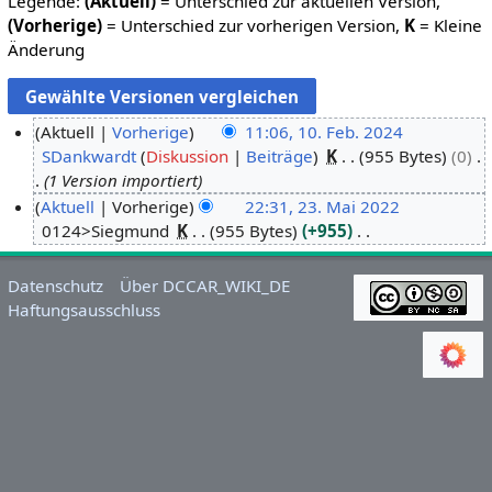
Legende:
(Aktuell)
= Unterschied zur aktuellen Version,
(Vorherige)
= Unterschied zur vorherigen Version,
K
= Kleine
Änderung
Aktuell
Vorherige
11:06, 10. Feb. 2024
SDankwardt
Diskussion
Beiträge
K
955 Bytes
0
1
1 Version importiert
0
Aktuell
Vorherige
22:31, 23. Mai 2022
.
0124>Siegmund
K
955 Bytes
+955
2
F
K
3
e
e
.
b
Datenschutz
Über DCCAR_WIKI_DE
i
M
r
Haftungsausschluss
n
a
u
e
i
a
B
2
r
e
0
2
a
2
0
r
2
2
b
4