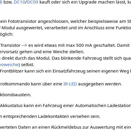
8
bzw.
DC10
/
DC09
kauft oder sich ein Upgrade machen lässt, k
ein Fototransistor angeschlossen, welcher beispielsweise am St
T-Modul ausgewertet, verarbeitet und im Anschluss eine Funkti
öglich:
Transistor --> es wird etwas mit max 500 mA geschaltet. Dami
tervorsatz gehen und eine Weiche stellen.
s
direkt durch das Modul. Das blinkende Fahrzeug stellt sich qu
voweiche
) selbst.
Frontblitzer kann sich ein Einsatzfahrzeug seinen eigenen We
frarotkommando kann über eine
IR-LED
ausgegeben werden.
ktionsbaustein.
Akkustatus kann ein Fahrzeug einer Automatischen Ladestation
n entsprechenden Ladekontakten versehen sein.
erteten Daten an einen Rückmeldebus zur Auswertung mit ein