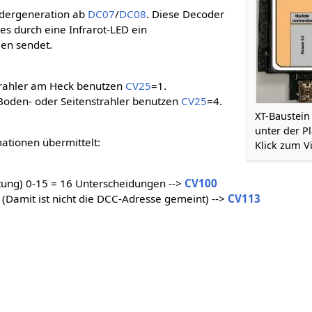
codergeneration ab
DC07
/
DC08
. Diese Decoder
es durch eine Infrarot-LED ein
en sendet.
rahler am Heck benutzen
CV25
=1.
oden- oder Seitenstrahler benutzen
CV25
=4.
XT-Baustein
unter der Pl
ationen übermittelt:
Klick zum V
ung) 0-15 = 16 Unterscheidungen -->
CV100
Damit ist nicht die DCC-Adresse gemeint) -->
CV113