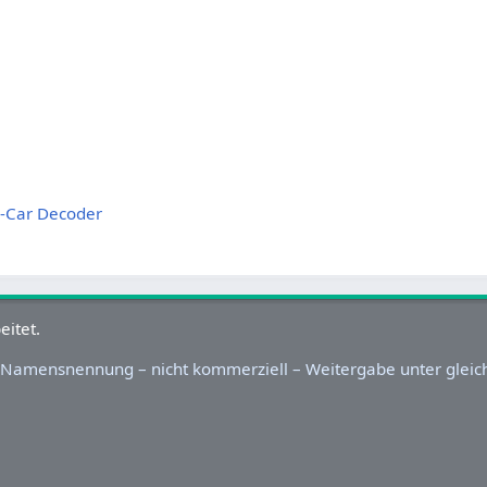
-Car Decoder
eitet.
Namensnennung – nicht kommerziell – Weitergabe unter glei