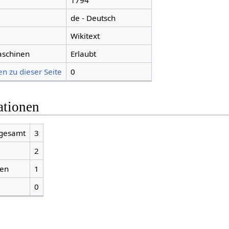
1794
de - Deutsch
Wikitext
aschinen
Erlaubt
n zu dieser Seite
0
ationen
sgesamt
3
2
ien
1
0