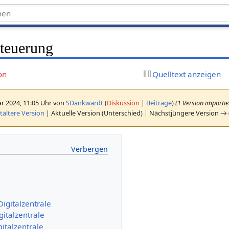
teuerung
on
Quelltext anzeigen
r 2024, 11:05 Uhr von
SDankwardt
(
Diskussion
|
Beiträge
)
(1 Version importie
ältere Version
| Aktuelle Version (Unterschied) | Nächstjüngere Version → 
igitalzentrale
gitalzentrale
italzentrale