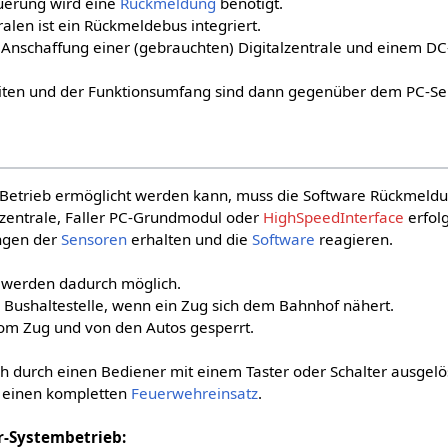
uerung wird eine
Rückmeldung
benötigt.
ralen ist ein Rückmeldebus integriert.
e Anschaffung einer (gebrauchten) Digitalzentrale und einem DC
iten und der Funktionsumfang sind dann gegenüber dem PC-Se
 Betrieb ermöglicht werden kann, muss die Software Rückmeldu
lzentrale, Faller PC-Grundmodul oder
HighSpeedInterface
erfol
ngen der
Sensoren
erhalten und die
Software
reagieren.
e werden dadurch möglich.
die Bushaltestelle, wenn ein Zug sich dem Bahnhof nähert.
m Zug und von den Autos gesperrt.
 durch einen Bediener mit einem Taster oder Schalter ausgelö
es einen kompletten
Feuerwehreinsatz
.
r-Systembetrieb: