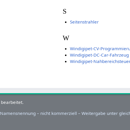
S
Seitenstrahler
W
Windigipet-CV-Programmier
Windigipet-DC-Car-Fahrzeug
Windigipet-Nahbereichsteue
 bearbeitet.
Namensnennung – nicht kommerziell – Weitergabe unter gleic