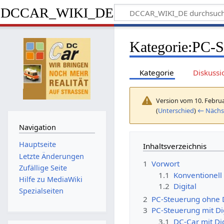
DCCAR_WIKI_DE
Kategorie
:
PC-S
Kategorie
Diskussi
Version vom 10. Februa
(
Unterschied
)
← Nächst
Navigation
Hauptseite
Inhaltsverzeichnis
Letzte Änderungen
1
Vorwort
Zufällige Seite
1.1
Konventionell
Hilfe zu MediaWiki
1.2
Digital
Spezialseiten
2
PC-Steuerung ohne D
3
PC-Steuerung mit Di
3.1
DC-Car mit Dig