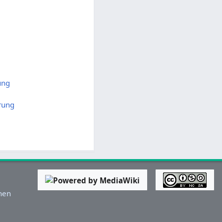
ung
rung
hen