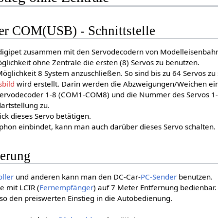
er COM(USB) - Schnittstelle
indigipet zusammen mit den Servodecodern von Modelleisenbahn
glichkeit ohne Zentrale die ersten (8) Servos zu benutzen.
 Möglichkeit 8 System anzuschließen. So sind bis zu 64 Servos zu 
sbild
wird erstellt. Darin werden die Abzweigungen/Weichen ei
Servodecoder 1-8 (COM1-COM8) und die Nummer des Servos 1-
artstellung zu.
k dieses Servo betätigen.
hon einbindet, kann man auch darüber dieses Servo schalten.
uerung
oller
und anderen kann man den DC-Car-
PC-Sender
benutzen.
e mit LCIR (
Fernempfänger
) auf 7 Meter Entfernung bedienbar.
so den preiswerten Einstieg in die Autobedienung.