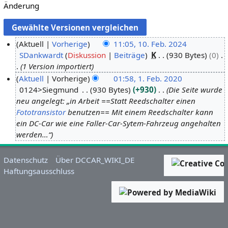
Änderung
Aktuell
Vorherige
11:05, 10. Feb. 2024
SDankwardt
Diskussion
Beiträge
K
930 Bytes
0
1
1 Version importiert
0
Aktuell
Vorherige
01:58, 1. Feb. 2020
.
0124>Siegmund
930 Bytes
+930
Die Seite wurde
1
F
neu angelegt: „in Arbeit ==Statt Reedschalter einen
.
e
Fototransistor
benutzen== Mit einem Reedschalter kann
F
b
ein DC-Car wie eine Faller-Car-Sytem-Fahrzeug angehalten
e
r
werden…“
b
u
r
a
Datenschutz
Über DCCAR_WIKI_DE
u
r
Haftungsausschluss
a
2
r
0
2
2
0
4
2