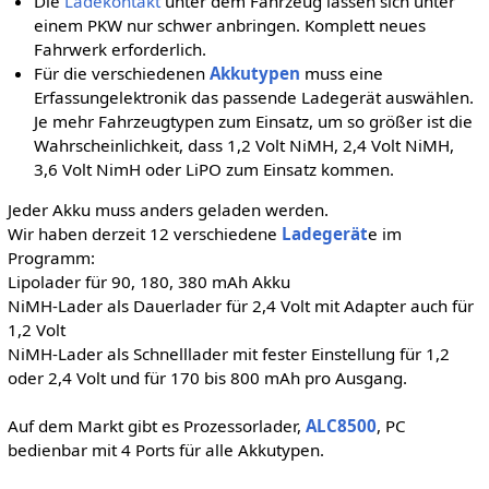
Die
Ladekontakt
unter dem Fahrzeug lassen sich unter
einem PKW nur schwer anbringen. Komplett neues
Fahrwerk erforderlich.
Für die verschiedenen
Akkutypen
muss eine
Erfassungelektronik das passende Ladegerät auswählen.
Je mehr Fahrzeugtypen zum Einsatz, um so größer ist die
Wahrscheinlichkeit, dass 1,2 Volt NiMH, 2,4 Volt NiMH,
3,6 Volt NimH oder LiPO zum Einsatz kommen.
Jeder Akku muss anders geladen werden.
Wir haben derzeit 12 verschiedene
Ladegerät
e im
Programm:
Lipolader für 90, 180, 380 mAh Akku
NiMH-Lader als Dauerlader für 2,4 Volt mit Adapter auch für
1,2 Volt
NiMH-Lader als Schnelllader mit fester Einstellung für 1,2
oder 2,4 Volt und für 170 bis 800 mAh pro Ausgang.
Auf dem Markt gibt es Prozessorlader,
ALC8500
, PC
bedienbar mit 4 Ports für alle Akkutypen.