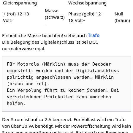
Gleichspannung
Wechselspannung
Masse
+ (rot) 12-18
Phase (gelb) 12-
Null
(schwarz)
Volt=
18 Volt~
(braun)
-
Einheitliche Masse beachten! siehe auch
Trafo
Die Belegung des Digitalanschluss ist bei DCC
normalerweise egal.
Für Motorola (Märklin) muss der Decoder 
umgestellt werden und der Digitalanschluss 

polrichtig angeschlossen werden. Märklin 
(braun und rot). 

Ein Verpolung führt zu keinem Schaden. Bei 
verschiedenen Protokollen kann umdrehen 
Der Strom ist auf ca 2 A begrenzt. Für Vollast wird ein Trafo
von über 30 VA benötigt. Mit der Poweroffschaltung wird kein
Strom von einem Servo gebraucht. Erst durch die Bewegung