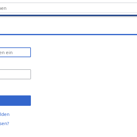
lden
sen?