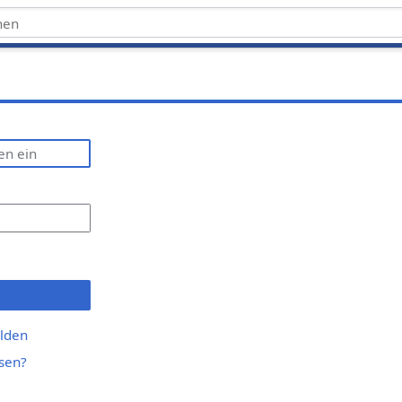
lden
sen?