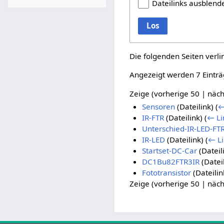
Dateilinks ausblend
Los
Die folgenden Seiten verl
Angezeigt werden 7 Einträ
Zeige (
vorherige 50
|
näch
Sensoren
(Dateilink)
(
←
IR-FTR
(Dateilink)
(
← Li
Unterschied-IR-LED-FT
IR-LED
(Dateilink)
(
← Li
Startset-DC-Car
(Dateil
DC1Bu82FTR3IR
(Datei
Fototransistor
(Dateilin
Zeige (
vorherige 50
|
näch