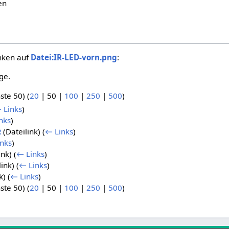
en
inken auf
Datei:IR-LED-vorn.png
:
ge.
ste 50
) (
20
|
50
|
100
|
250
|
500
)
 Links
)
nks
)
R
(Dateilink)
(
← Links
)
nks
)
ink)
(
← Links
)
link)
(
← Links
)
k)
(
← Links
)
ste 50
) (
20
|
50
|
100
|
250
|
500
)