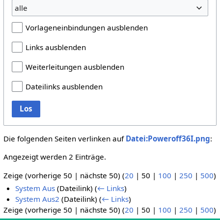
alle
Vorlageneinbindungen ausblenden
Links ausblenden
Weiterleitungen ausblenden
Dateilinks ausblenden
Los
Die folgenden Seiten verlinken auf
Datei:Poweroff36I.png
:
Angezeigt werden 2 Einträge.
Zeige (
vorherige 50
|
nächste 50
) (
20
|
50
|
100
|
250
|
500
)
System Aus
(Dateilink)
(
← Links
)
System Aus2
(Dateilink)
(
← Links
)
Zeige (
vorherige 50
|
nächste 50
) (
20
|
50
|
100
|
250
|
500
)