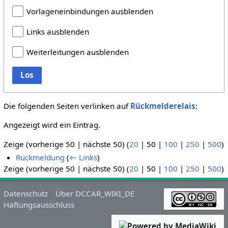
Vorlageneinbindungen ausblenden
Links ausblenden
Weiterleitungen ausblenden
Los
Die folgenden Seiten verlinken auf
Rückmelderelais
:
Angezeigt wird ein Eintrag.
Zeige (
vorherige 50
|
nächste 50
) (
20
|
50
|
100
|
250
|
500
)
Rückmeldung
(
← Links
)
Zeige (
vorherige 50
|
nächste 50
) (
20
|
50
|
100
|
250
|
500
)
Datenschutz
Über DCCAR_WIKI_DE
Haftungsausschluss