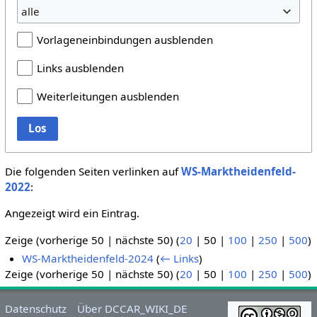
alle
Vorlageneinbindungen ausblenden
Links ausblenden
Weiterleitungen ausblenden
Los
Die folgenden Seiten verlinken auf
WS-Marktheidenfeld-
2022
:
Angezeigt wird ein Eintrag.
Zeige (
vorherige 50
|
nächste 50
) (
20
|
50
|
100
|
250
|
500
)
WS-Marktheidenfeld-2024
(
← Links
)
Zeige (
vorherige 50
|
nächste 50
) (
20
|
50
|
100
|
250
|
500
)
Datenschutz
Über DCCAR_WIKI_DE