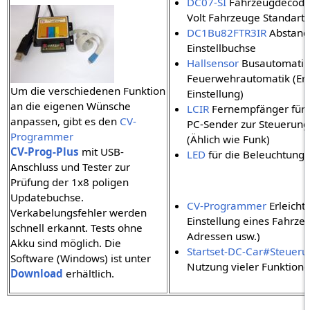
DC07-SI
Fahrzeugdecoder 
Volt Fahrzeuge Standart 
DC1Bu82FTR3IR
Abstand
Einstellbuchse
Hallsensor
Busautomatik
Feuerwehrautomatik (Erf
Um die verschiedenen Funktion
Einstellung)
an die eigenen Wünsche
LCIR
Fernempfänger für 
anpassen, gibt es den
CV-
PC-Sender zur Steuerung
Programmer
(Ählich wie Funk)
CV-Prog-Plus
mit USB-
LED
für die Beleuchtung
Anschluss und Tester zur
Prüfung der 1x8 poligen
Updatebuchse.
CV-Programmer
Erleichte
Verkabelungsfehler werden
Einstellung eines Fahrze
schnell erkannt. Tests ohne
Adressen usw.)
Akku sind möglich. Die
Startset-DC-Car#Steueru
Software (Windows) ist unter
Nutzung vieler Funktione
Download
erhältlich.