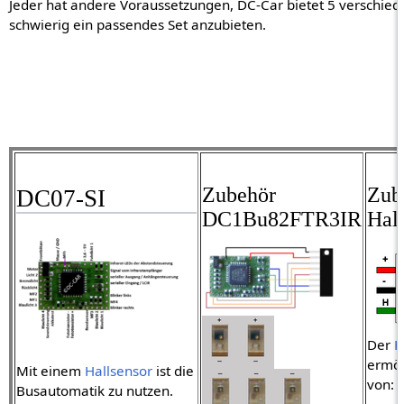
Jeder hat andere Voraussetzungen, DC-Car bietet 5 verschiede
schwierig ein passendes Set anzubieten.
Zubehör
Zub
DC07-SI
DC1Bu82FTR3IR
Hal
Der
H
ermög
Mit einem
Hallsensor
ist die
von:
Busautomatik zu nutzen.