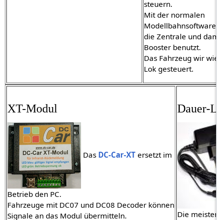
steuern.
Mit der normalen
Modellbahnsoftware 
die Zentrale und dami
Booster benutzt.
Das Fahrzeug wir wie
Lok gesteuert.
XT-Modul
Dauer-L
Das
DC-Car-XT
ersetzt im
Betrieb den PC.
Fahrzeuge mit DC07 und DC08 Decoder können
Die meisten
Signale an das Modul übermitteln.