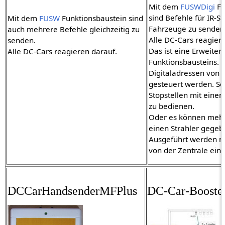
Mit dem
FUSWDigi
Fu
sind Befehle für IR-St
Mit dem
FUSW
Funktionsbaustein sind
Fahrzeuge zu senden
auch mehrere Befehle gleichzeitig zu
Alle DC-Cars reagier
senden.
Das ist eine Erweiter
Alle DC-Cars reagieren darauf.
Funktionsbausteins. 
Digitaladressen von
gesteuert werden. So
Stopstellen mit einer 
zu bedienen.
Oder es können mehr
einen Strahler gege
Ausgeführt werden nu
von der Zentrale einge
DCCarHandsenderMFPlus
DC-Car-Booste