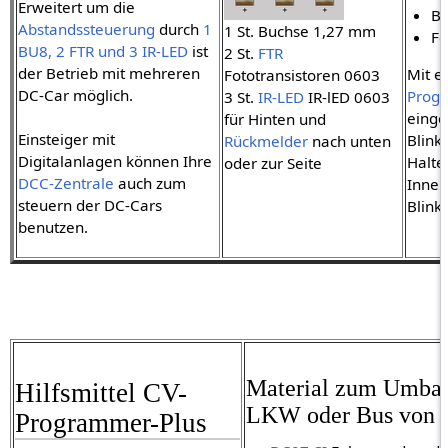
Erweitert um die
Bu
Abstandssteuerung
durch
1
1 St. Buchse 1,27 mm
Fe
BU8, 2 FTR und 3 IR-LED
ist
2 St.
FTR
der Betrieb mit mehreren
Mit 
Fototransistoren 0603
DC-Car möglich.
Prog
3 St.
IR-LED
IR-lED 0603
einges
für Hinten und
Einsteiger mit
Blink
Rückmelder
nach unten
Digitalanlagen können Ihre
Haltez
oder zur Seite
DCC-Zentrale
auch zum
Inneb
steuern der DC-Cars
Blink
benutzen.
Material zum Umbau
Hilfsmittel CV-
LKW oder Bus von
Programmer-Plus