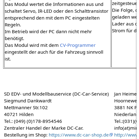
zeitgesteuer
Das Modul wertet die Informationen aus und
Die Folge, d
schaltet Servo, IR-LED oder den Schalttransistor
geladen we
entsprechend den mit dem PC eingestelten
Lader aus d
Regeln.
Strom für di
Im Betrieb wird der PC dann nicht mehr
benötigt.
Das Modul wird mit dem
CV-Programmer
eingestellt der auch für die Fahrzeug sinnvoll
ist.
SD EDV- und Modellbauservice (DC-Car-Service)
Jan Heime
Siegmund Dankwardt
Hoorneweg
Mettmanner Str.102
3881 NK Pu
40721 Hilden
Niederlan
Tel.: (049) (0)178-8954546
Tel.:(031)
Zentraler Handel der Marke DC-Car.
info(at)min
Bestellung im Shop:
https://www.dc-car-shop.de
http://www