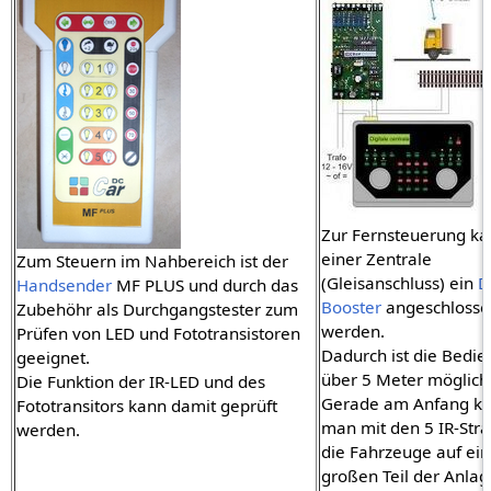
Zur Fernsteuerung ka
einer Zentrale
Zum Steuern im Nahbereich ist der
(Gleisanschluss) ein
D
Handsender
MF PLUS und durch das
Booster
angeschlosse
Zubehöhr als Durchgangstester zum
werden.
Prüfen von LED und Fototransistoren
Dadurch ist die Bedi
geeignet.
über 5 Meter möglich
Die Funktion der IR-LED und des
Gerade am Anfang k
Fototransitors kann damit geprüft
man mit den 5 IR-Stra
werden.
die Fahrzeuge auf ei
großen Teil der Anlag