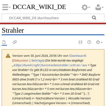
DCCAR_WIKI_DE
Strahler
Version vom 30. Juni 2024, 20:56 Uhr von
SDankwardt
(
Diskussion
|
Beiträge
)
(Die Seite wurde neu angelegt:
„
430px|thumb|right|Kurzstreckenstrahler: Licht an / aus
= Type
von Strahler= Es gibt IR-LED in verschiedenen Bauformen und
Wellenlängen. '''Type 1 Kurzstrecken-Strahler'''<br> * SMD Bauform
0603 ohne Draht (1 x 1,2 mm)<br> * 3 mm breit strahlend 60 Grad
mit kurzen Anschlüssen<br> * 3 mm schmal strahlend 40 Grad mit
kurzen Anschlüssen<br> * 5 mm mit kurzen Anschlüssen<br>
'''Type 2 Langstrecken-Stahler'''<br> * 5 mm 20 Grad '''[…“)
(Unterschied) ← Nächstältere Version | Aktuelle Version
(Unterschied) | Nächstjüngere Version → (Unterschied)