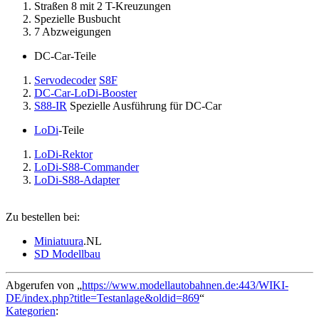
Straßen 8 mit 2 T-Kreuzungen
Spezielle Busbucht
7 Abzweigungen
DC-Car-Teile
Servodecoder
S8F
DC-Car-LoDi-Booster
S88-IR
Spezielle Ausführung für DC-Car
LoDi
-Teile
LoDi-Rektor
LoDi-S88-Commander
LoDi-S88-Adapter
Zu bestellen bei:
Miniatuura
.NL
SD Modellbau
Abgerufen von „
https://www.modellautobahnen.de:443/WIKI-
DE/index.php?title=Testanlage&oldid=869
“
Kategorien
: