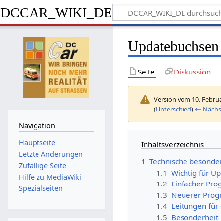
DCCAR_WIKI_DE
Updatebuchsen 
Seite
Diskussion
Version vom 10. Februa
(
Unterschied
)
← Nächst
Navigation
Hauptseite
Inhaltsverzeichnis
Letzte Änderungen
1
Technische besonde
Zufällige Seite
1.1
Wichtig für Up
Hilfe zu MediaWiki
1.2
Einfacher Pro
Spezialseiten
1.3
Neuerer Prog
1.4
Leitungen für 
1.5
Besonderheit 