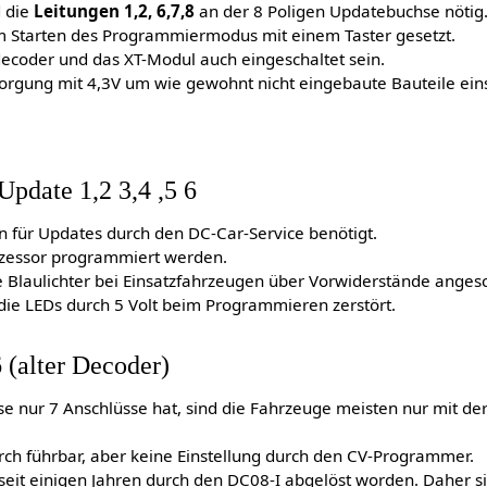
d die
Leitungen 1,2, 6,7,8
an der 8 Poligen Updatebuchse nötig
m Starten des Programmiermodus mit einem Taster gesetzt.
coder und das XT-Modul auch eingeschaltet sein.
sorgung mit 4,3V um wie gewohnt nicht eingebaute Bauteile ein
Update 1,2 3,4 ,5 6
n für Updates durch den DC-Car-Service benötigt.
ozessor programmiert werden.
die Blaulichter bei Einsatzfahrzeugen über Vorwiderstände anges
ie LEDs durch 5 Volt beim Programmieren zerstört.
(alter Decoder)
e nur 7 Anschlüsse hat, sind die Fahrzeuge meisten nur mit d
ch führbar, aber keine Einstellung durch den CV-Programmer.
 seit einigen Jahren durch den DC08-I abgelöst worden. Daher 