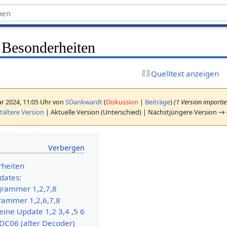
Besonderheiten
Quelltext anzeigen
r 2024, 11:05 Uhr von
SDankwardt
(
Diskussion
|
Beiträge
)
(1 Version importie
ältere Version
| Aktuelle Version (Unterschied) | Nächstjüngere Version → 
rheiten
dates:
grammer 1,2,7,8
rammer 1,2,6,7,8
eine Update 1,2 3,4 ,5 6
DC06 (alter Decoder)