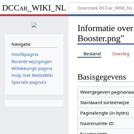
DCCar_WIKI_NL
Informatie ove
Booster.png"
Navigatie
Bestand
Overleg
Hoofdpagina
Recente wijzigingen
Willekeurige pagina
Basisgegevens
Hulp met MediaWiki
Speciale pagina's
Weergegeven paginana
Standaard sorteerwijze
Paginalengte (in bytes)
Naamruimte-ID
Naamruimte