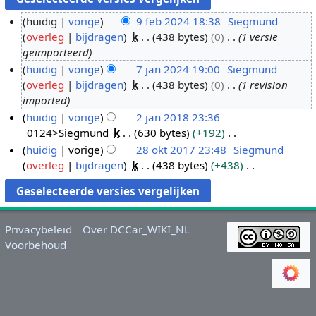
huidig
vorige
9 feb 2024 18:38
Siegmund
overleg
bijdragen
k
438 bytes
0
1 versie
9
geïmporteerd
f
huidig
vorige
7 jan 2024 19:00
Siegmund
e
overleg
bijdragen
k
438 bytes
0
1 revision
7
b
imported
j
2
huidig
vorige
2 jan 2018 23:36
a
0
0124>Siegmund
k
630 bytes
+192
2
n
2
G
huidig
vorige
28 okt 2017 23:48
Siegmund
j
2
4
e
overleg
bijdragen
k
438 bytes
+438
a
2
0
e
G
n
8
2
n
e
2
o
4
b
e
0
k
e
n
Privacybeleid
Over DCCar_WIKI_NL
1
t
w
b
Voorbehoud
8
2
e
e
0
r
w
1
k
e
7
i
r