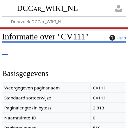
DCCar_WIKI_NL
Informatie over "CV111"
Hulp
Basisgegevens
Weergegeven paginanaam
CV111
Standaard sorteerwijze
CV111
Paginalengte (in bytes)
2.813
Naamruimte-ID
0
Paginanummer
560