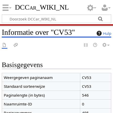
DCCar_WIKI_NL
Informatie over "CV53"
Hulp
Basisgegevens
Weergegeven paginanaam
CV53
Standaard sorteerwijze
CV53
Paginalengte (in bytes)
546
Naamruimte-ID
0
Paginanummer
495