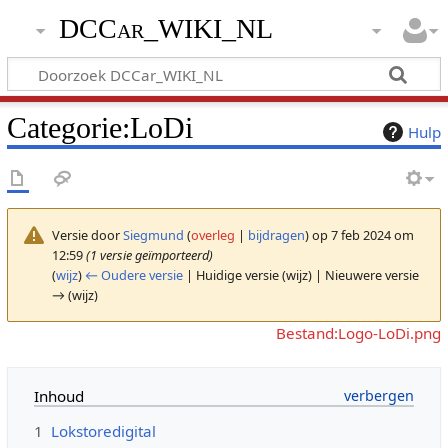
DCCar_WIKI_NL
Categorie
:
LoDi
Hulp
Versie door
Siegmund
(
overleg
|
bijdragen
)
op 7 feb 2024 om
12:59
(1 versie geïmporteerd)
(
wijz
)
← Oudere versie
| Huidige versie (wijz) | Nieuwere versie
→ (wijz)
Bestand:Logo-LoDi.png
Inhoud
1
Lokstoredigital