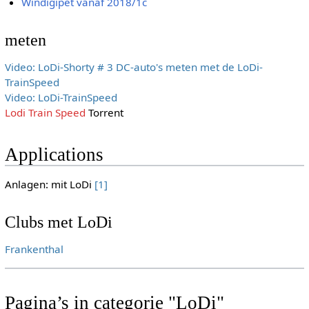
Windigipet vanaf 2018/1c
meten
Video: LoDi-Shorty # 3 DC-auto's meten met de LoDi-
TrainSpeed
Video: LoDi-TrainSpeed
Lodi Train Speed
Torrent
Applications
Anlagen: mit LoDi
[1]
Clubs met LoDi
Frankenthal
Pagina’s in categorie "LoDi"