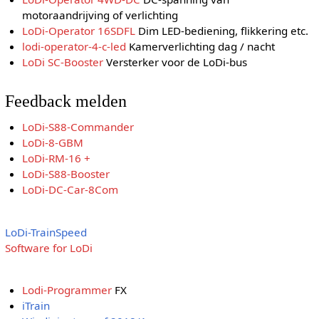
motoraandrijving of verlichting
LoDi-Operator 16SDFL
Dim LED-bediening, flikkering etc.
lodi-operator-4-c-led
Kamerverlichting dag / nacht
LoDi SC-Booster
Versterker voor de LoDi-bus
Feedback melden
LoDi-S88-Commander
LoDi-8-GBM
LoDi-RM-16 +
LoDi-S88-Booster
LoDi-DC-Car-8Com
LoDi-TrainSpeed
Software for LoDi
Lodi-Programmer
FX
iTrain