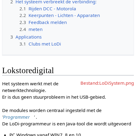
2
Het systeem verbreekt de verbinding:
2.1
Rijden DCC - Motorola
2.2
Keerpunten - Lichten - Apparaten
2.3
Feedback melden
2.4
meten
3
Applications
3.1
Clubs met LoDi
Lokstoredigital
Bestand:LoDiSystem.png
Het systeem werkt met de
netwerktechnologie.
Er is dus geen stuurprobleem in het USB-gebied.
De modules worden centraal ingesteld met de
'
Programmer
'
.
De LoDi-programmeur is een Java-tool die wordt uitgevoerd
PC Windows vanaf WIN7, 8 en 10