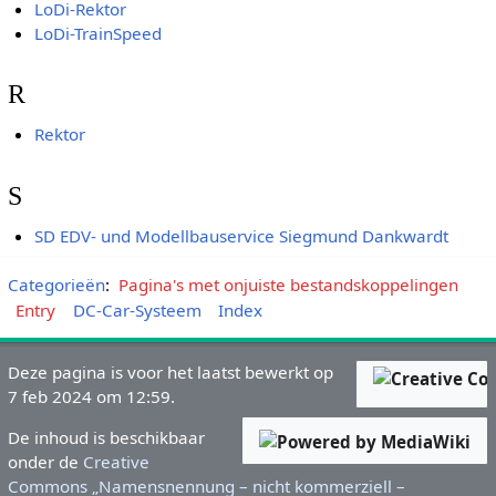
LoDi-Rektor
LoDi-TrainSpeed
R
Rektor
S
SD EDV- und Modellbauservice Siegmund Dankwardt
Categorieën
:
Pagina's met onjuiste bestandskoppelingen
Entry
DC-Car-Systeem
Index
Deze pagina is voor het laatst bewerkt op
7 feb 2024 om 12:59.
De inhoud is beschikbaar
onder de
Creative
Commons „Namensnennung – nicht kommerziell –