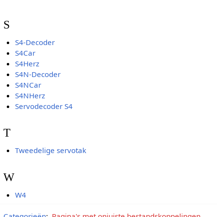
S
S4-Decoder
S4Car
S4Herz
S4N-Decoder
S4NCar
S4NHerz
Servodecoder S4
T
Tweedelige servotak
W
W4
Categorieën
:
Pagina's met onjuiste bestandskoppelingen