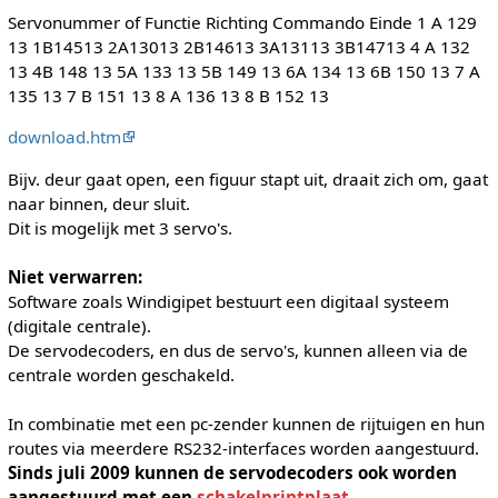
Servonummer of Functie Richting Commando Einde 1 A 129
13 1B14513 2A13013 2B14613 3A13113 3B14713 4 A 132
13 4B 148 13 5A 133 13 5B 149 13 6A 134 13 6B 150 13 7 A
135 13 7 B 151 13 8 A 136 13 8 B 152 13
download.htm
Bijv. deur gaat open, een figuur stapt uit, draait zich om, gaat
naar binnen, deur sluit.
Dit is mogelijk met 3 servo's.
Niet verwarren:
Software zoals Windigipet bestuurt een digitaal systeem
(digitale centrale).
De servodecoders, en dus de servo's, kunnen alleen via de
centrale worden geschakeld.
In combinatie met een pc-zender kunnen de rijtuigen en hun
routes via meerdere RS232-interfaces worden aangestuurd.
Sinds juli 2009 kunnen de servodecoders ook worden
aangestuurd met een
schakelprintplaat
.