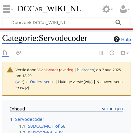
DCCar_WIKI_NL
Categorie
:
Servodecoder
Hulp
Versie door
SDankwardt
(
overleg
|
bijdragen
)
op 7 aug 2025
om 18:29
(
wijz
)
← Oudere versie
| Huidige versie (wijz) | Nieuwere versie
→ (wijz)
Inhoud
1
Servodecoder
1.1
S8DCC/MOT of S8
1.2
S4DCC/Mot of S4