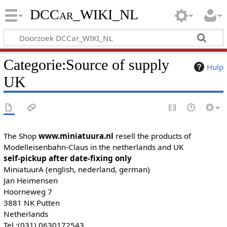
DCCar_WIKI_NL
Categorie
:
Source of supply
Hulp
UK
The Shop
www.miniatuura.nl
resell the products of
Modelleisenbahn-Claus in the netherlands and UK
self-pickup after date-fixing only
MiniatuurA (english, nederland, german)
Jan Heimensen
Hoorneweg 7
3881 NK Putten
Netherlands
Tel.:(031) 0630172543