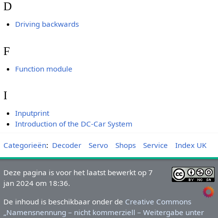
D
Driving backwards
F
Function module
I
Inputprint
Introduction of the DC-Car System
Categorieën
:
Decoder
Servo
Shops
Service
Index UK
Deze pagina is voor het laatst bewerkt op 7
jan 2024 om 18:36.
De inhoud is beschikbaar onder de
Creative Commons
„Namensnennung – nicht kommerziell – Weitergabe unter