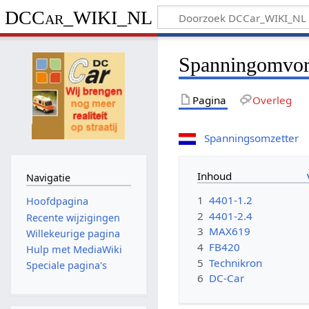
DCCar_WIKI_NL
Spanningomvo
Pagina
Overleg
Spanningsomzetter
Inhoud
Navigatie
1
4401-1.2
Hoofdpagina
2
4401-2.4
Recente wijzigingen
3
MAX619
Willekeurige pagina
4
FB420
Hulp met MediaWiki
5
Technikron
Speciale pagina's
6
DC-Car