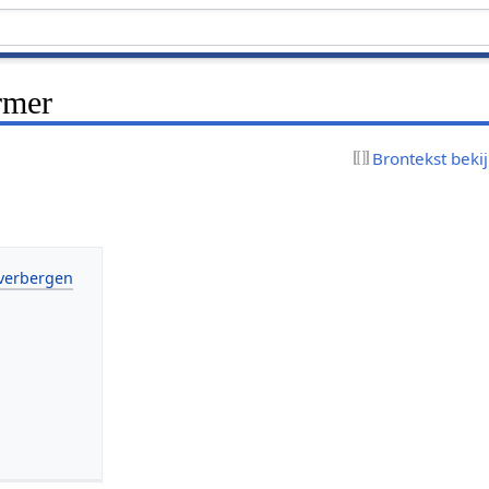
rmer
Brontekst beki