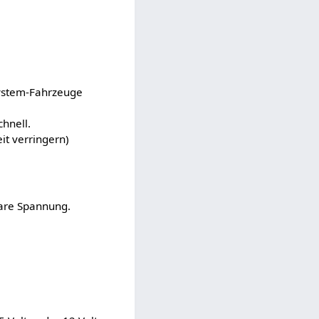
-System-Fahrzeuge
hnell.
it verringern)
bare Spannung.